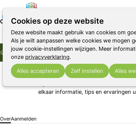
Cookies op deze website
Over Online Parkinson Café voor mensen die in het
Deze website maakt gebruik van cookies om goe
Parkinson
Parkinsonismen
RBD
10:30
- 12:00
Online
Als je wilt aanpassen welke cookies we mogen ge
Home
wo
20
Online Parkinson Café voor mensen d
jouw cookie-instellingen wijzigen. Meer informati
2026
mei
Over Online Parkinson Café voor mensen die in het bu
onze
privacyverklaring
.
Het online Parkinson Café is voor pe
Nederland wonen of niet in staat zijn
Alles accepteren
Zelf instellen
Alles we
Tijdens het online Parkinson Café ont
elkaar informatie, tips en ervaringen u
Over
Aanmelden