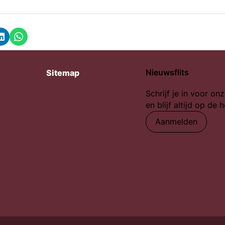
k
LinkedIn
Whatsapp
Nieuwsflits
Sitemap
Schrijf je in voor onz
en blijf altijd op de 
Aanmelden