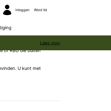
Inloggen
Word lid
Zoeken
iging
Lees voor
e of RBD die buiten
bevinden. U kunt met