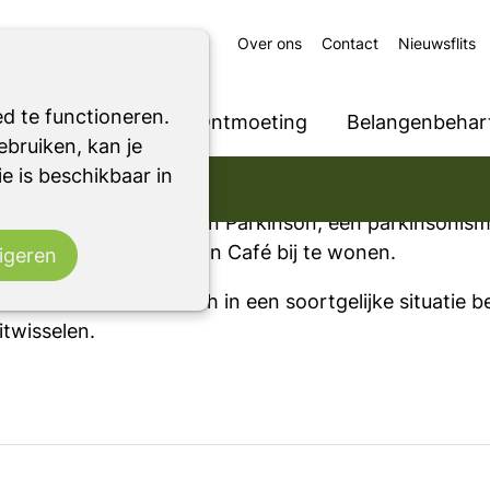
Over ons
Contact
Nieuwsflits
 buitenland wonen
d te functioneren.
Ondersteuning
Ontmoeting
Belangenbehart
bruiken, kan je
ie in het buitenland wonen
e is beschikbaar in
itenland wonen
rsonen met de ziekte van Parkinson, een parkinsonism
 om een fysiek Parkinson Café bij te wonen.
igeren
moet u anderen die zich in een soortgelijke situatie 
itwisselen.