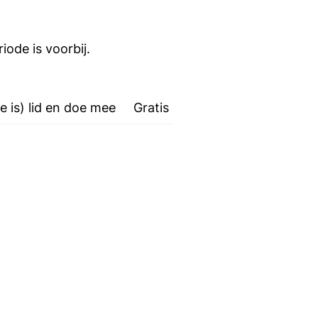
iode is voorbij.
e is) lid en doe mee
Gratis