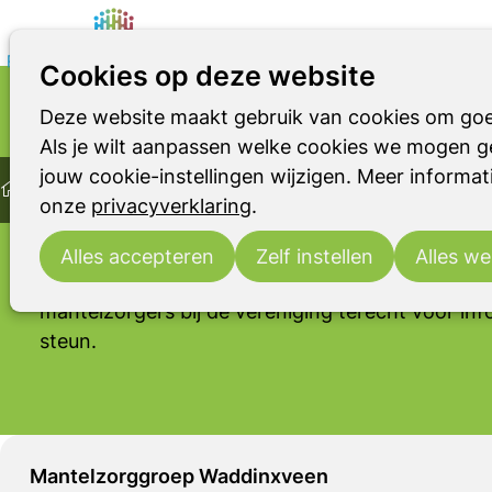
Cookies op deze website
Deze website maakt gebruik van cookies om goe
VOOR VOOR INFORMATIE, CONTACT EN STEUN
Parkinson
Parkinsonismen
RBD
Naasten en mantelzorgers
Als je wilt aanpassen welke cookies we mogen ge
Home
jouw cookie-instellingen wijzigen. Meer informati
Ontmoeting
Naasten
Mantelzorggroep
De Parkinson Vereniging is meer dan alleen maa
onze
privacyverklaring
.
patiëntenvereniging. De vereniging zet zich in vo
het dagelijks leven te maken heeft met de ziekt
Alles accepteren
Zelf instellen
Alles we
een parkinsonisme. Daarom kunnen ook de naas
mantelzorgers bij de vereniging terecht voor inf
steun.
Mantelzorggroep Waddinxveen