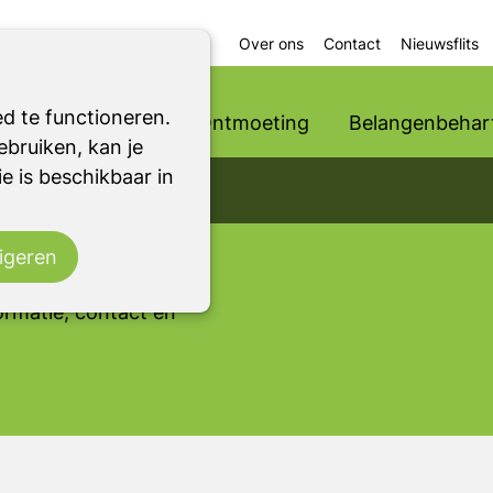
Over ons
Contact
Nieuwsflits
d te functioneren.
Ondersteuning
Ontmoeting
Belangenbehart
bruiken, kan je
e is beschikbaar in
r een
or iedereen die in
e van Parkinson of
igeren
ten en
ormatie, contact en