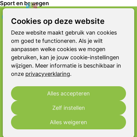
Sport en bewegen
Zoeken
Op
Cookies op deze website
SAMEN BEWEGEN IN DE BUURT
me
Sport en bewegen
Deze website maakt gebruik van cookies
om goed te functioneren. Als je wilt
Sport en bewegen is gezond voor
aanpassen welke cookies we mogen
iedereen. Voor mensen met parkinson
gebruiken, kan je jouw cookie-instellingen
of een parkinsonismen is het extra
wijzigen. Meer informatie is beschikbaar in
belangrijk: bewegen kan klachten
onze
privacyverklaring
.
verminderen en misschien zelfs het
ziekteproces vertragen. Maar sporten
is ook gewoon leuk. Je ontmoet
Alles accepteren
andere mensen en merkt dat je er niet
alleen voor staat. Daarom brengt de
Zelf instellen
Parkinson Vereniging in kaart waar
Alles weigeren
parkinson sport- en beweegaanbod te
vinden is.