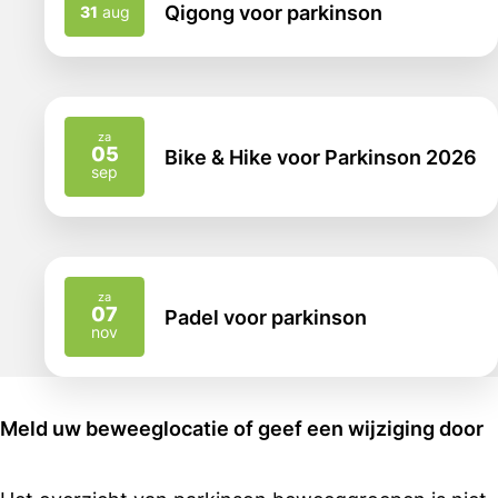
2026
2026
Qigong voor parkinson
31
aug
za
05
Bike & Hike voor Parkinson 2026
2026
sep
za
07
Padel voor parkinson
2026
nov
Meld uw beweeglocatie of geef een wijziging door