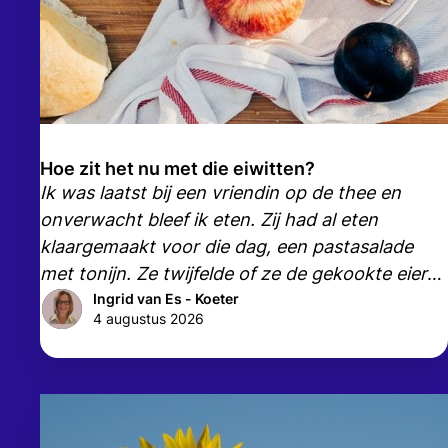
Hoe zit het nu met die eiwitten?
Ik was laatst bij een vriendin op de thee en
onverwacht bleef ik eten. Zij had al eten
klaargemaakt voor die dag, een pastasalade
met tonijn. Ze twijfelde of ze de gekookte eieren
die klaarstonden om toe te voegen, er wel in
Ingrid van Es - Koeter
4 augustus 2026
zou doen. Als parkinson patiënt moht ik immers
geen ei(wit) eten.