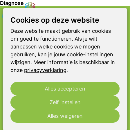
Diagnose
Zoeken
Op
Cookies op deze website
PARKINSONISMEN
me
Diagnose
Deze website maakt gebruik van cookies
om goed te functioneren. Als je wilt
Het is niet altijd makkelijk om de juiste
aanpassen welke cookies we mogen
diagnose te stellen. De klachten geven
gebruiken, kan je jouw cookie-instellingen
in het begin vaak nog niet genoeg
wijzigen. Meer informatie is beschikbaar in
aanwijzingen voor een parkinsonisme.
onze
privacyverklaring
.
Er is meestal tijd nodig om te zien hoe
de klachten zich ontwikkelen. Om toch
zo snel mogelijk duidelijkheid te
Alles accepteren
krijgen, schrijft de neuroloog vaak
eerst parkinsonmedicijnen voor. Als
Zelf instellen
deze medicijnen de klachten niet
Alles weigeren
verminderen, wordt het vermoeden
groter dat het om een parkinsonisme