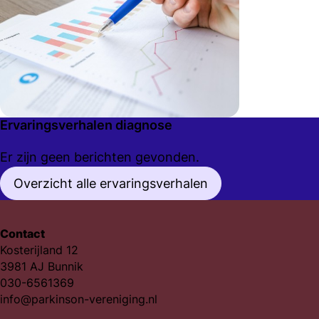
Ervaringsverhalen diagnose
Er zijn geen berichten gevonden.
Overzicht alle ervaringsverhalen
Contact
Kosterijland 12
3981 AJ Bunnik
030-6561369
info@parkinson-vereniging.nl