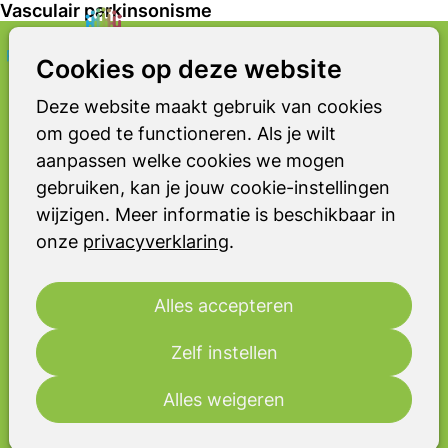
Vasculair parkinsonisme
Zoeken
Op
Cookies op deze website
VAP
me
Vasculair parkinsonisme
Deze website maakt gebruik van cookies
om goed te functioneren. Als je wilt
Vasculair parkinsonisme ontstaat door
aanpassen welke cookies we mogen
één of meerdere herseninfarcten,
gebruiken, kan je jouw cookie-instellingen
waardoor delen van de hersenen
wijzigen. Meer informatie is beschikbaar in
beschadigd raken. Deze
onze
privacyverklaring
.
beschadigingen zijn zichtbaar op een
MRI‑scan.
Alles accepteren
Welke klachten horen bij deze
zeldzame aandoening en wat kun je
Zelf instellen
verwachten?
Alles weigeren