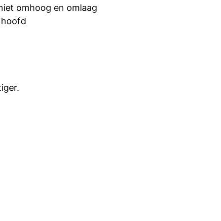
r niet omhoog en omlaag
n hoofd
iger.