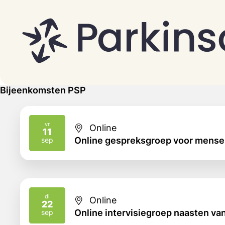
Bijeenkomsten PSP
vr
Online
11
2026
Online gespreksgroep voor mense
sep
di
Online
22
2026
Online intervisiegroep naasten v
sep