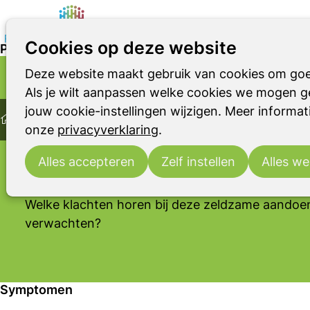
Cookies op deze website
PSP
Deze website maakt gebruik van cookies om goe
Parkinson
Parkinsonismen
RBD
PROGRESSIEVE SUPRANUCLEAIRE VERLAMMING
Als je wilt aanpassen welke cookies we mogen ge
Home
PSP
jouw cookie-instellingen wijzigen. Meer informati
Parkinsonismen
PSP
onze
privacyverklaring
.
Progressieve supranucleaire verlamming is een 
waarbij vaak eerst de oogspieren zwakker word
Alles accepteren
Zelf instellen
Alles we
kunnen de ogen minder goed bewegen.
Welke klachten horen bij deze zeldzame aandoen
verwachten?
Symptomen