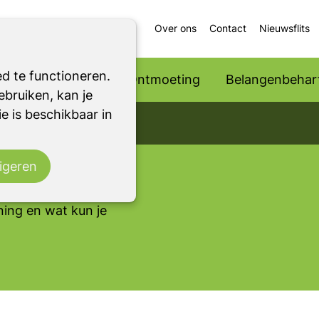
Over ons
Contact
Nieuwsflits
d te functioneren.
Ondersteuning
Ontmoeting
Belangenbehart
bruiken, kan je
e is beschikbaar in
hersenziekte
en. Daardoor
igeren
ing en wat kun je