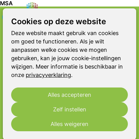
MSA
Zoeken
Op
Cookies op deze website
MULTIPELE SYSTEEM ATROFIE
me
MSA
Deze website maakt gebruik van cookies
om goed te functioneren. Als je wilt
MSA is een zeldzame hersenziekte
aanpassen welke cookies we mogen
waarbij hersencellen langzaam
gebruiken, kan je jouw cookie-instellingen
afsterven. Dit komt door een ophoping
wijzigen. Meer informatie is beschikbaar in
van bepaalde eiwitten in de
onze
privacyverklaring
.
zenuwcellen. Door deze ophoping
kunnen de cellen hun werk niet meer
goed doen.
Alles accepteren
In Nederland hebben ongeveer 1.500
Zelf instellen
tot 2.000 mensen MSA. De ziekte
komt even vaak voor bij mannen als bij
Alles weigeren
vrouwen. MSA begint meestal tussen