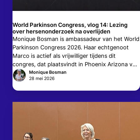
World Parkinson Congress, vlog 14: Lezing
over hersenonderzoek na overlijden
Monique Bosman is ambassadeur van het World
Parkinson Congress 2026. Haar echtgenoot
Marco is actief als vrijwilliger tijdens dit
congres, dat plaatsvindt in Phoenix Arizona van
24 tot en met 27 mei. In haar vlogs vertelt
Monique Bosman
28 mei 2026
Monique, tevens actieve vrijwilliger van de
Parkinson Vereniging, over wat zij meemaakt
tijdens dit congres.