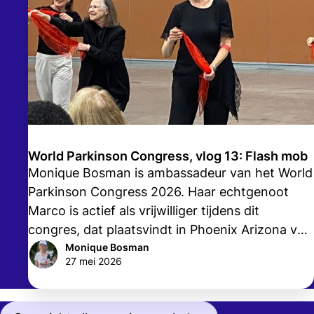
World Parkinson Congress, vlog 13: Flash mob
Monique Bosman is ambassadeur van het World
Parkinson Congress 2026. Haar echtgenoot
Marco is actief als vrijwilliger tijdens dit
congres, dat plaatsvindt in Phoenix Arizona van
24 tot en met 27 mei. In haar vlogs vertelt
Monique Bosman
27 mei 2026
Monique, tevens actieve vrijwilliger van de
Parkinson Vereniging, over wat zij meemaakt
tijdens dit congres.