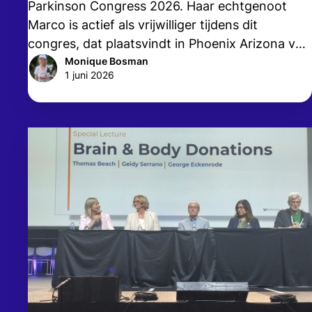
Parkinson Congress 2026. Haar echtgenoot
Marco is actief als vrijwilliger tijdens dit
congres, dat plaatsvindt in Phoenix Arizona van
24 tot en met 27 mei. In haar vlogs vertelt
Monique Bosman
1 juni 2026
Monique, tevens actieve vrijwilliger van de
Parkinson Vereniging, over wat zij meemaakt
tijdens dit congres.