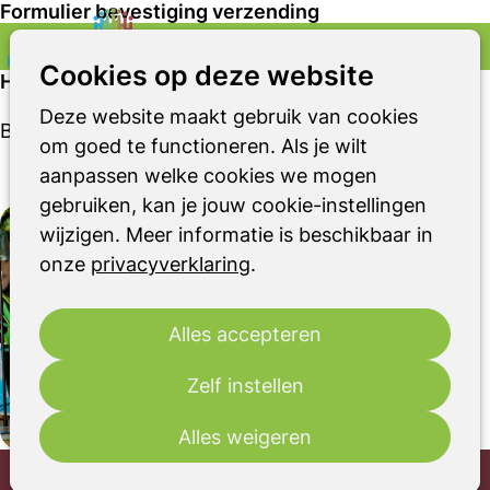
Formulier bevestiging verzending
Zoeken
Op
Cookies op deze website
Het formulier is verzonden
me
Deze website maakt gebruik van cookies
Bedankt voor de belangstelling.
om goed te functioneren. Als je wilt
aanpassen welke cookies we mogen
gebruiken, kan je jouw cookie-instellingen
wijzigen. Meer informatie is beschikbaar in
onze
privacyverklaring
.
Alles accepteren
Zelf instellen
Alles weigeren