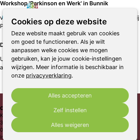
Workshop 'Parkinson en Werk' in Bunnik
Zoeken
Op
vrijdag 3 oktober 2025 van 13:00 uur tot 17:15 uur
bij
Cookies op deze website
me
Parkinson Vereniging
Deze website maakt gebruik van cookies
om goed te functioneren. Als je wilt
De aanmeldperiode is voorbij
aanpassen welke cookies we mogen
gebruiken, kan je jouw cookie-instellingen
U kunt zich niet meer aanmelden, omdat de
wijzigen. Meer informatie is beschikbaar in
aanmeldperiode voorbij is.
onze
privacyverklaring
.
Alles accepteren
Contact
Zelf instellen
Kosterijland 12
3981 AJ Bunnik
Alles weigeren
030-6561369
info@parkinson-vereniging.nl