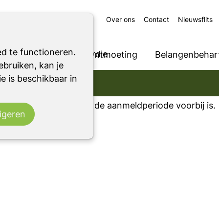
Over ons
Contact
Nieuwsflits
en eten! Alkmaar
d te functioneren.
ur
bij
Wijkcentrum Overdie
Ondersteuning
Ontmoeting
Belangenbehart
bruiken, kan je
e is beschikbaar in
g aan te melden omdat de aanmeldperiode voorbij is.
igeren