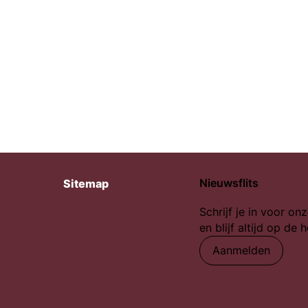
Nieuwsflits
Sitemap
Schrijf je in voor onz
en blijf altijd op de 
Aanmelden