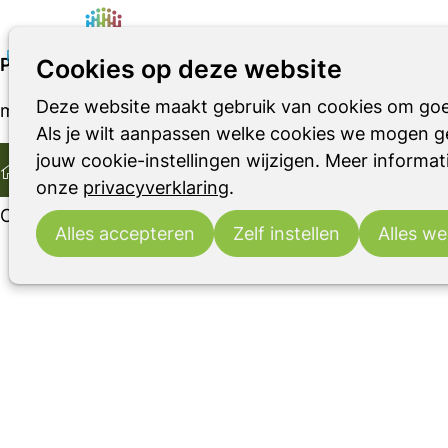
Parkinson Kookclub: Parkinson? Samen koken, sam
Cookies op deze website
Deze website maakt gebruik van cookies om goe
maandag 24 februari 2025 van 16:30 uur tot 20:00 u
Parkinson
Parkinsonismen
RBD
Als je wilt aanpassen welke cookies we mogen ge
Home
jouw cookie-instellingen wijzigen. Meer informati
De aanmeldperiode is voorbij
onze
privacyverklaring
.
Op dit moment is het niet meer mogelijk om je alsno
Alles accepteren
Zelf instellen
Alles we