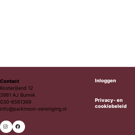
Inloggen
Contact
Kosterijland 12
3981 AJ Bunnik
Privacy- en
030-6561369
cookiebeleid
info@parkinson-vereniging.nl