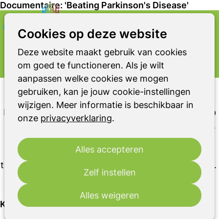
Documentaire: 'Beating Parkinson's Disease'
Zoeken
Op
Cookies op deze website
RONDOM PARKINSON(ISMEN)
me
Film / documentaire
Deze website maakt gebruik van cookies
om goed te functioneren. Als je wilt
aanpassen welke cookies we mogen
Documentaire: 'Beating Parkinson's Disease'
gebruiken, kan je jouw cookie-instellingen
wijzigen. Meer informatie is beschikbaar in
Een documentaire over de effecten van sporten op
onze
privacyverklaring
.
de ziekte van Parkinson. Maak kennis met Marinus,
bij wie op 47-jarige leeftijd de ziekte van Parkinson
Alles accepteren
werd vastgesteld, en ontdek hoe hij zijn leven
transformeerde door middel van lichaamsbeweging.
Zelf instellen
27 februari 2023
Alles weigeren
Kwaliteit van leven