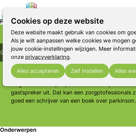
Cookies op deze website
Parkinson Café Warnsveld
Deze website maakt gebruik van cookies om goe
Parkinson
Parkinsonismen
RBD
PARKINSON CAFÉ
Als je wilt aanpassen welke cookies we mogen ge
Home
Warnsveld
jouw cookie-instellingen wijzigen. Meer informati
Ontmoeting
Parkinson Cafés
Parkinson Café Warns
onze
privacyverklaring
.
Parkinson Café Warnsveld (Zutphen) is een laag
ontmoetingsplek voor mensen met de ziekte va
Alles accepteren
Zelf instellen
Alles we
Parkinson(ismen), hun partners, familieleden en
Ongeveer 6 keer per jaar komen we bij elkaar. V
gastspreker uit. Dat kan een zorgptofessionals z
goed een schrijver van een boek over parkinson
Onderwerpen