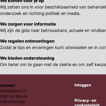
We komen voor je op
Wij zetten ons in voor beschikbaarheid van behand
onderzoek en richting politiek en media.
We zorgen voor informatie
Wij zijn de gids naar betrouwbare, actuele en vindba
We regelen ontmoetingen
Zodat je tips en ervaringen kunt uitwisselen en in 
We bieden ondersteuning
Om beter om te gaan met de ziekte en om zelf keuzes
Inloggen
Contact
Kosterijland 12
3981 AJ Bunnik
Privacy- en
030-6561369
cookiebeleid