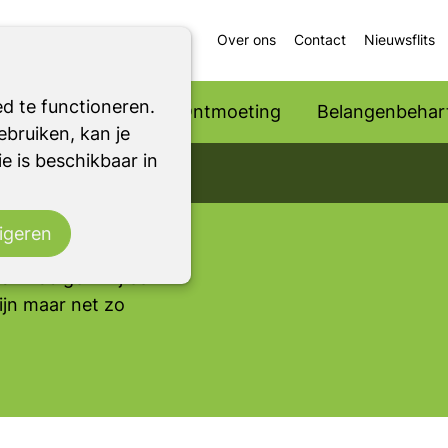
Over ons
Contact
Nieuwsflits
d te functioneren.
Ondersteuning
Ontmoeting
Belangenbehart
bruiken, kan je
e is beschikbaar in
veld
drempelige
n
igeren
 mantelzorgers.
aak nodigen wij een
ijn maar net zo
.