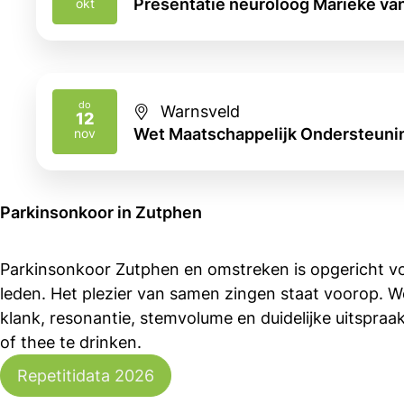
Presentatie neuroloog Marieke va
okt
do
Warnsveld
12
2026
Wet Maatschappelijk Ondersteun
nov
Parkinsonkoor in Zutphen
Parkinsonkoor Zutphen en omstreken is opgericht v
leden. Het plezier van samen zingen staat voorop. 
klank, resonantie, stemvolume en duidelijke uitspraa
of thee te drinken.
Repetitidata 2026