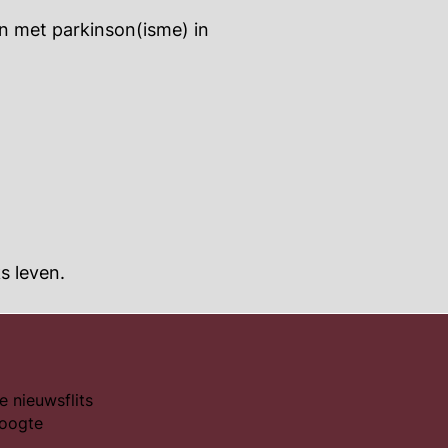
n met parkinson(isme) in
s leven.
e nieuwsflits
hoogte