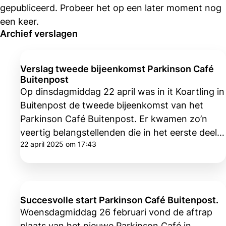
gepubliceerd. Probeer het op een later moment nog
een keer.
Archief verslagen
Verslag tweede bijeenkomst Parkinson Café
Buitenpost
Op dinsdagmiddag 22 april was in it Koartling in
Buitenpost de tweede bijeenkomst van het
Parkinson Café Buitenpost. Er kwamen zo’n
veertig belangstellenden die in het eerste deel
22 april 2025 om 17:43
van de middag een presentatie kregen van
diëtiste Jetty Terpstra. Zij ging vooral in op
voedingsadviezen voor Parkinson patiënten. Er
kwamen verschillende reacties en vragen vanuit
Succesvolle start Parkinson Café Buitenpost.
de zaal waaruit bleek dat veel mensen
Woensdagmiddag 26 februari vond de aftrap
geïnteresseerd zijn in dit onderwerp.
plaats van het nieuwe Parkinson Café in