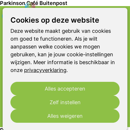
Parkinson Café Buitenpost
Zoeken
Op
Cookies op deze website
PARKINSON CAFÉ
me
Buitenpost
Deze website maakt gebruik van cookies
om goed te functioneren. Als je wilt
Het Parkinson Café Buitenpost is een
aanpassen welke cookies we mogen
ontmoetingsplek voor iedereen die
gebruiken, kan je jouw cookie-instellingen
met parkinson te maken heeft: patiënt,
wijzigen. Meer informatie is beschikbaar in
partner, familielid, mantelzorger en
onze
privacyverklaring
.
zorgverlener. Het belangrijkste doel is
het onderlinge contact en daarnaast
wordt er informatie gegeven over de
Alles accepteren
ziekte van Parkinson en
parkinsonismen.
Zelf instellen
Alles weigeren