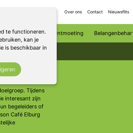
Over ons
Contact
Nieuwsflits
d te functioneren.
Ondersteuning
Ontmoeting
Belangenbehart
bruiken, kan je
e is beschikbaar in
ld voor mensen met
iedereen die
igeren
n uit Elburg en de
oelgroep. Tijdens
 interesant zijn
un begeleiders of
nson Café Elburg
elijke