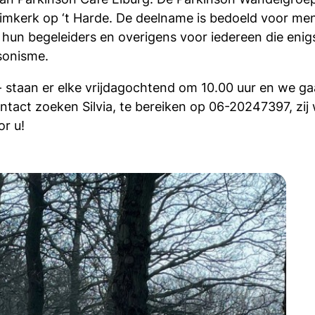
limkerk op ‘t Harde. De deelname is bedoeld voor me
un begeleiders en overigens voor iedereen die enigsz
sonisme.
er - staan er elke vrijdagochtend om 10.00 uur en we 
ontact zoeken Silvia, te bereiken op 06-20247397, zi
r u!