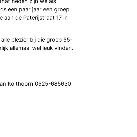
naf heden zijn we als
nds een paar jaar een groep
 aan de Paterijstraat 17 in
e plezier bij die groep 55-
jk allemaal wel leuk vinden.
rt van Kolthoorn 0525-685630