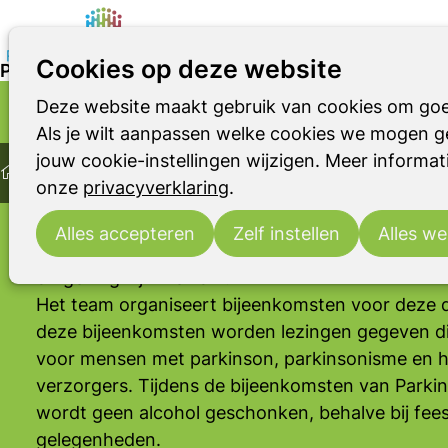
Cookies op deze website
Parkinson Café Elburg
Deze website maakt gebruik van cookies om goe
Parkinson
Parkinsonismen
RBD
PARKINSON CAFÉ
Als je wilt aanpassen welke cookies we mogen ge
Home
Elburg
jouw cookie-instellingen wijzigen. Meer informati
Ontmoeting
Parkinson Cafés
Parkinson Café Elburg
onze
privacyverklaring
.
De website van Parkinson Café Elburg is bedoe
de ziekte van Parkinson, parkinsonisme en voor 
Alles accepteren
Zelf instellen
Alles we
daarbij betrokken is. Ook andere belangstellende
omgeving zijn welkom.
Het team organiseert bijeenkomsten voor deze d
deze bijeenkomsten worden lezingen gegeven die
voor mensen met parkinson, parkinsonisme en h
verzorgers. Tijdens de bijeenkomsten van Parki
wordt geen alcohol geschonken, behalve bij feest
gelegenheden.