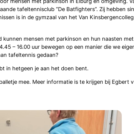
voor mensen met parkinson in Elburg en omgeving. Va
aande tafeltennisclub “De Batfighters”. Zij hebben si
issen is in de gymzaal van het Van Kinsbergencollege
kunnen mensen met parkinson en hun naasten met all
.45 – 16.00 uur bewegen op een manier die we eigenli
 aan tafeltennis gedaan?
ebt in hetgeen je aan het doen bent.
balletje mee. Meer informatie is te krijgen bij Egbe