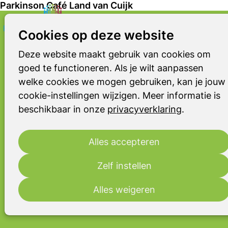
Parkinson Café Land van Cuijk
Zoek
Cookies op deze website
PARKINSON CAFÉ
Land van Cuijk
Deze website maakt gebruik van cookies om
goed te functioneren. Als je wilt aanpassen
Parkinson Café Land van Cuijk is een
welke cookies we mogen gebruiken, kan je jouw
ontmoetingsplek voor iedereen die
cookie-instellingen wijzigen. Meer informatie is
met de ziekte van Parkinson of een
beschikbaar in onze
privacyverklaring
.
andere vorm van parkinsonisme te
maken heeft: patiënt, partner,
familielid, mantelzorger en
Alles accepteren
zorgverlener. Het belangrijkste doel is
het onderlinge contact en daarnaast
Zelf instellen
wordt er informatie gegeven over de
Alles weigeren
ziekte van Parkinson en andere
parkinsonismen.