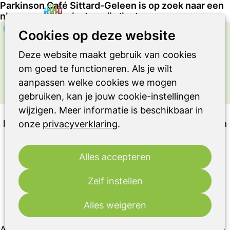
Parkinson Café Sittard-Geleen is op zoek naar een
nieuwe enthousiaste coördinator
Zoeken
Op
Cookies op deze website
me
OVER DE ZIEKTE VAN PARKINSON,
Deze website maakt gebruik van cookies
ANDERE PARKINSONISMEN OF RBD
om goed te functioneren. Als je wilt
Uitgelicht bericht
aanpassen welke cookies we mogen
gebruiken, kan je jouw cookie-instellingen
wijzigen. Meer informatie is beschikbaar in
vacature
Parkinson Café Sittard-Geleen is op zoek naar een
onze
privacyverklaring
.
nieuwe enthousiaste coördinator
Alles accepteren
Vacature: coördinator
Zelf instellen
Parkinson Vereniging
Alles weigeren
1 juli 2025
Als