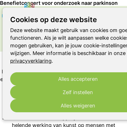
Benefietconcert voor onderzoek naar parkinson
Cookies op deze website
OVER DE ZIEKTE VAN PARKINSON,
ANDERE PARKINSONISMEN OF RBD
Deze website maakt gebruik van cookies om goe
Uitgelicht bericht
functioneren. Als je wilt aanpassen welke cooki
mogen gebruiken, kan je jouw cookie-instellinge
wijzigen. Meer informatie is beschikbaar in onze
Benefietconcert voor onderzoek naar parkinson
privacyverklaring
.
Muziek, kunst en wetenschap komen samen tijdens
Alles accepteren
een bijzonder benefietconcert op dinsdagmiddag 29
september in Concertgebouw De Vereeniging in
Zelf instellen
Nijmegen. Initiatiefnemer prof. dr. Bas Bloem
organiseert deze middag samen met
Alles weigeren
Concertgebouw De Vereeniging om geld in te
zamelen voor wetenschappelijk onderzoek naar de
helende werking van kunst op mensen met