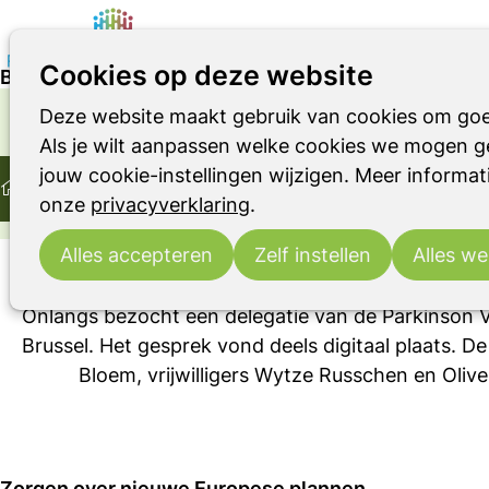
Cookies op deze website
Bezoek aan Brussel: steun voor strengere regels ro
Deze website maakt gebruik van cookies om goe
Parkinson
Parkinsonismen
RBD
OVER DE ZIEKTE VAN PARKINSON, ANDERE PARK
Als je wilt aanpassen welke cookies we mogen ge
Home
Uitgelicht bericht
jouw cookie-instellingen wijzigen. Meer informati
Bezoek aan Brussel: steun voor strengere regels rond 
onze
privacyverklaring
.
Bezoek aan Brusse
Alles accepteren
Zelf instellen
Alles we
Onlangs bezocht een delegatie van de Parkinson V
Brussel. Het gesprek vond deels digitaal plaats. De
Bloem, vrijwilligers Wytze Russchen en Olive
Zorgen over nieuwe Europese plannen