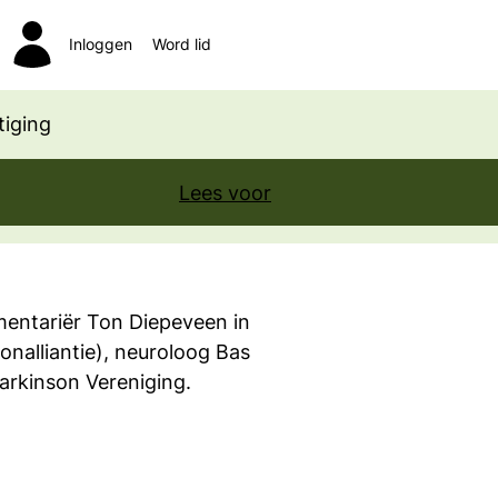
Inloggen
Word lid
Zoeken
iging
Lees voor
mentariër Ton Diepeveen in
onalliantie), neuroloog Bas
Parkinson Vereniging.