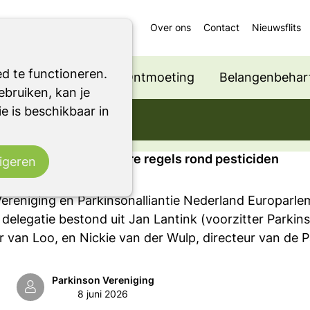
Over ons
Contact
Nieuwsflits
nd pesticiden
d te functioneren.
Ondersteuning
Ontmoeting
Belangenbehart
INSONISMEN OF RBD
bruiken, kan je
e is beschikbaar in
pesticiden
l: steun voor strengere regels rond pesticiden
igeren
ereniging en Parkinsonalliantie Nederland Europarle
 delegatie bestond uit Jan Lantink (voorzitter Parkins
r van Loo, en Nickie van der Wulp, directeur van de 
Parkinson Vereniging
8 juni 2026