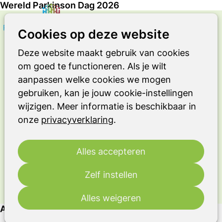
Wereld Parkinson Dag 2026
Zoeken
Op
Cookies op deze website
SPECIALE ONTMOETINGSDAG
me
Wereld Parkinson Dag
Deze website maakt gebruik van cookies
om goed te functioneren. Als je wilt
Op 11 april 2026 organiseren
aanpassen welke cookies we mogen
ParkinsonNederland en de Parkinson
gebruiken, kan je jouw cookie-instellingen
Vereniging samen een bijzonder
wijzigen. Meer informatie is beschikbaar in
evenement in Burgers’ Zoo, ter
onze
privacyverklaring
.
gelegenheid van Wereld Parkinson
Dag. Een dag om elkaar te ontmoeten,
ervaringen te delen en inspiratie op te
Alles accepteren
doen.
Zelf instellen
Alles weigeren
Aftermovie Wereld Parkinson Dag 2026