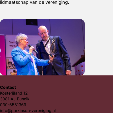
lidmaatschap van de vereniging.
Contact
Kosterijland 12
3981 AJ Bunnik
030-6561369
info@parkinson-vereniging.nl