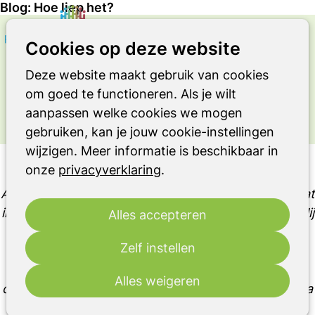
Blog: Hoe liep het?
Zoeken
Op
Cookies op deze website
OVER LEVEN MET DE ZIEKTE VAN
me
PARKINSON OF EEN ANDER
Deze website maakt gebruik van cookies
PARKINSONISME OF RBD
om goed te functioneren. Als je wilt
Ervaringsverhaal
aanpassen welke cookies we mogen
gebruiken, kan je jouw cookie-instellingen
wijzigen. Meer informatie is beschikbaar in
Blog: Hoe liep het?
onze
privacyverklaring
.
Aanvankelijk ging mijn begeleidend arts ervan uit dat
ik met een halfjaarlijks consult wel zou toekomen. Hij
Alles accepteren
ging ervan uit dat de variant parkinson die ik had
Zelf instellen
niet de meest agressieve was en dus niet van zeer
nabij gevolgd diende te worden. Wel vermelde hij
Alles weigeren
ons dat indien er een probleem opdook, ik een extra
afspraak voor een consult mocht maken.