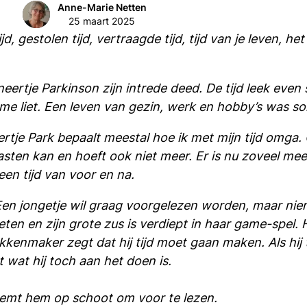
Anne-Marie Netten
25 maart 2025
d, gestolen tijd, vertraagde tijd, tijd van je leven, het
rtje Parkinson zijn intrede deed. De tijd leek even st
me liet. Een leven van gezin, werk en hobby’s was so
neertje Park bepaalt meestal hoe ik met mijn tijd omg
ten kan en hoeft ook niet meer. Er is nu zoveel meer 
een tijd van voor en na.
 Een jongetje wil graag voorgelezen worden, maar nie
en en zijn grote zus is verdiept in haar game-spel. H
kkenmaker zegt dat hij tijd moet gaan maken. Als hij th
 wat hij toch aan het doen is.
eemt hem op schoot om voor te lezen.