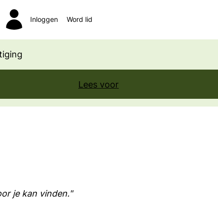
Inloggen
Word lid
Zoeken
iging
Lees voor
oor je kan vinden."