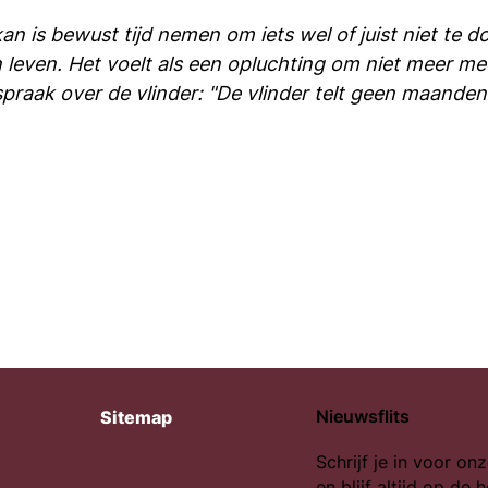
an is bewust tijd nemen om iets wel of juist niet te 
jn leven. Het voelt als een opluchting om niet meer 
itspraak over de vlinder: "De vlinder telt geen maan
Nieuwsflits
Sitemap
Schrijf je in voor onz
en blijf altijd op de 