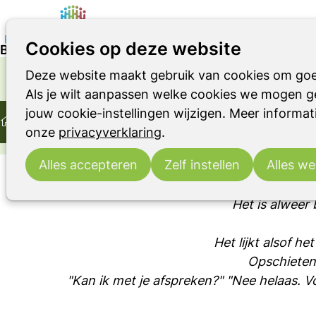
Cookies op deze website
Blog: Vadertje Tijd
Deze website maakt gebruik van cookies om goe
Parkinson
Parkinsonismen
RBD
OVER LEVEN MET DE ZIEKTE VAN PARKINSON OF
Als je wilt aanpassen welke cookies we mogen ge
Home
Ervaringsverhaal
jouw cookie-instellingen wijzigen. Meer informati
Ontmoeting
Ervaringsverhalen
Blog: Vadertje Tijd
onze
privacyverklaring
.
Alles accepteren
Zelf instellen
Alles we
Het is alweer 
Het lijkt alsof h
Opschieten,
"Kan ik met je afspreken?" "Nee helaas. Voo