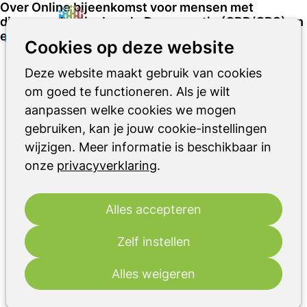
Over Online bijeenkomst voor mensen met
diagnose Corticobasale Degeneratie (CBD/CBS) en
eventuele naasten
Zoeken
Op
Cookies op deze website
me
Deze website maakt gebruik van cookies
di
30
om goed te functioneren. Als je wilt
sep
aanpassen welke cookies we mogen
2025
gebruiken, kan je jouw cookie-instellingen
14:00
- 15:00
Online
wijzigen. Meer informatie is beschikbaar in
Online bijeenkomst voor mensen met
onze
privacyverklaring
.
diagnose Corticobasale Degeneratie
(CBD/CBS) en eventuele naasten
Alles accepteren
Deze online bijeenkomst is voor mensen die
de diagnose CorticoBasale Degeneratie
Zelf instellen
(CBD) of CBS hebben en hun naasten.
Alles weigeren
Als u of uw partner de diagnose
Parkinsonismen CBD/CBS krijgt, is dat