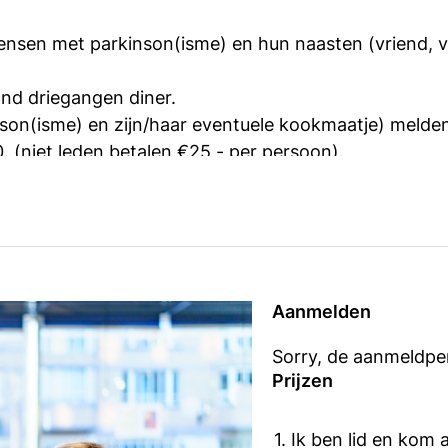
nsen met parkinson(isme) en hun naasten (vriend, vr
nd driegangen diner.
on(isme) en zijn/haar eventuele kookmaatje) melden 
. (niet leden betalen €25,- per persoon).
iner 18.30 uur.
e reservering (zoals vegetarisch, glutenvrij etc.).
Aanmelden
Sorry, de aanmeldper
Prijzen
1. Ik ben lid en kom 