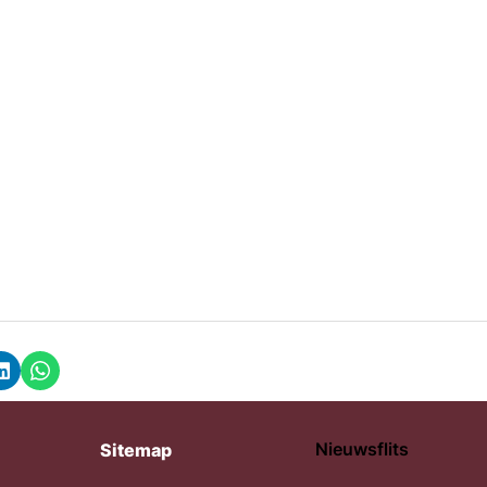
k
LinkedIn
Whatsapp
Nieuwsflits
Sitemap