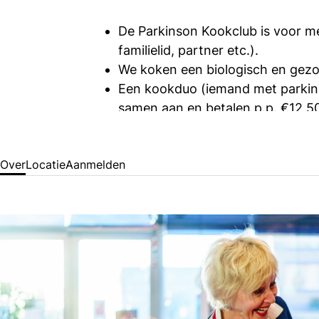
De Parkinson Kookclub is voor me
familielid, partner etc.).
We koken een biologisch en gezo
Een kookduo (iemand met parkins
samen aan en betalen p.p. €12,50
Inloop vanaf 16:30 uur, aanvang d
Dieetwensen kun je aangeven bij d
Over
Locatie
Aanmelden