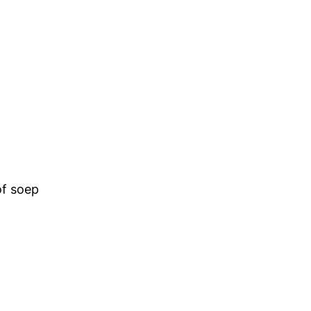
 of soep
t