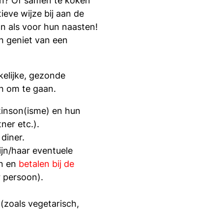
ten? Of samen te koken
eve wijze bij aan de
n als voor hun naasten!
n geniet van een
kelijke, gezonde
en om te gaan.
kinson(isme) en hun
tner etc.).
 diner.
jn/haar eventuele
an en
betalen bij de
r persoon).
(zoals vegetarisch,