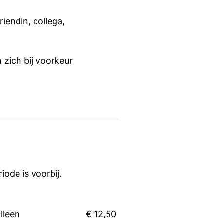
iendin, collega,
zich bij voorkeur
iode is voorbij.
alleen
€ 12,50