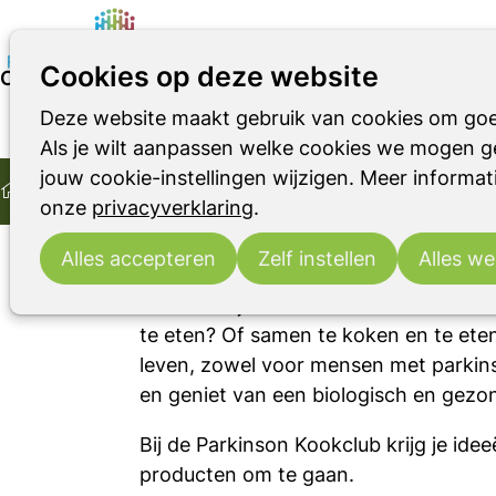
Cookies op deze website
Over Parkinson? Samen koken, samen eten! Utrech
Deze website maakt gebruik van cookies om goe
Parkinson
Parkinsonismen
RBD
16:30
- 20:45
Buurtcentrum Bij de Bure
di
Als je wilt aanpassen welke cookies we mogen ge
Home
11
Parkinson? Samen koken, samen eten
jouw cookie-instellingen wijzigen. Meer informati
nov
Over Parkinson? Samen koken, samen eten! Utrecht
2025
onze
privacyverklaring
.
Actief blijven en plezier beleven doo
Parkinson? Samen koken, samen eten!
Alles accepteren
Zelf instellen
Alles we
Wat is er fijner dan andere mensen me
te eten? Of samen te koken en te eten
leven, zowel voor mensen met parkins
en geniet van een biologisch en gezo
Bij de Parkinson Kookclub krijg je i
producten om te gaan.