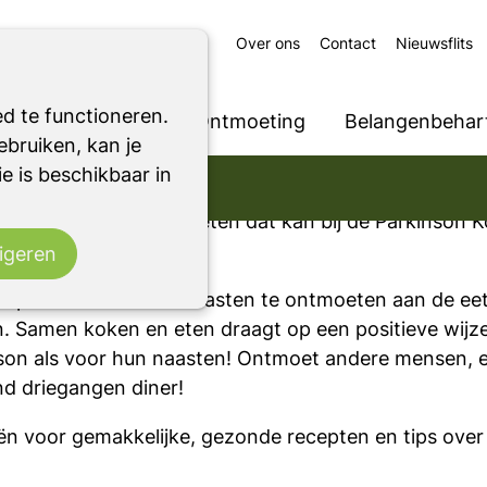
Over ons
Contact
Nieuwsflits
t
d te functioneren.
Ondersteuning
Ontmoeting
Belangenbehart
n
bruiken, kan je
! Utrecht
e is beschikbaar in
r samen te koken en te eten dat kan bij de Parkinson 
 in Utrecht.
igeren
t parkinson en hun naasten te ontmoeten aan de eetta
. Samen koken en eten draagt op een positieve wijze 
on als voor hun naasten! Ontmoet andere mensen, eet
nd driegangen diner!
deeën voor gemakkelijke, gezonde recepten en tips ov