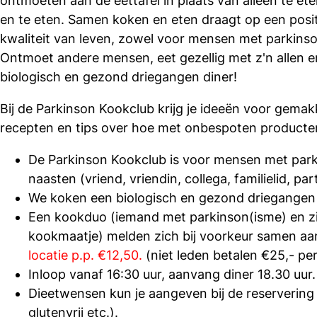
ontmoeten aan de eettafel in plaats van alleen te e
en te eten. Samen koken en eten draagt op een positi
kwaliteit van leven, zowel voor mensen met parkinso
Ontmoet andere mensen, eet gezellig met z'n allen e
biologisch en gezond driegangen diner!
Bij de Parkinson Kookclub krijg je ideeën voor gemak
recepten en tips over hoe met onbespoten product
De Parkinson Kookclub is voor mensen met par
naasten (vriend, vriendin, collega, familielid, par
We koken een biologisch en gezond driegangen
Een kookduo (iemand met parkinson(isme) en zi
kookmaatje) melden zich bij voorkeur samen a
locatie
p.p. €12,50.
(niet leden betalen €25,- pe
Inloop vanaf 16:30 uur, aanvang diner 18.30 uur.
Dieetwensen kun je aangeven bij de reservering 
glutenvrij etc.).