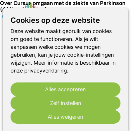
Over Cursus omgaan met de ziekte van Parkinson
(4 bijeenkomsten)
Zoeken
Op
Cookies op deze website
me
di
Deze website maakt gebruik van cookies
22
2026
sep
om goed te functioneren. Als je wilt
aanpassen welke cookies we mogen
13:30
- 15:30
Woonzorgcentrum Polderburen
gebruiken, kan je jouw cookie-instellingen
Cursus omgaan met de ziekte van
wijzigen. Meer informatie is beschikbaar in
Parkinson (4 bijeenkomsten)
onze
privacyverklaring
.
Op dinsdag 22 september 2026 start het
Geriatrisch Expertisecentrum (“GEC”) van
Alles accepteren
Zorggroep Almere met: "Omgaan met de
Zelf instellen
ziekte van Parkinson" in woonzorgcentrum
Polderburen in Parkwijk.
Alles weigeren