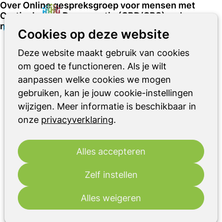
Over Online gespreksgroep voor mensen met
Corticobasale Degeneratie (CBD/CBS) en hun
naasten
Zoeken
Op
Cookies op deze website
me
Deze website maakt gebruik van cookies
wo
24
om goed te functioneren. Als je wilt
2026
jun
aanpassen welke cookies we mogen
gebruiken, kan je jouw cookie-instellingen
14:00
- 15:15
Online
wijzigen. Meer informatie is beschikbaar in
Online gespreksgroep voor mensen met
onze
privacyverklaring
.
Corticobasale Degeneratie (CBD/CBS) en
hun naasten
Alles accepteren
Heb jij of je naaste de diagnose
Corticobasale Degeneratie (CBD/CBS)
Zelf instellen
gekregen? Dan verandert er vaak veel in het
dagelijks leven. Deze online gespreksgroep
Alles weigeren
biedt je een veilige en vertrouwde omgeving