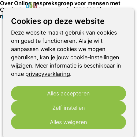
Over Online gespreksgroep voor mensen met
Corticobasale Degeneratie (CBD/CBS) en hun
naasten
Zoeken
Op
Cookies op deze website
me
Deze website maakt gebruik van cookies
wo
24
om goed te functioneren. Als je wilt
2026
jun
aanpassen welke cookies we mogen
gebruiken, kan je jouw cookie-instellingen
14:00
- 15:15
Online
wijzigen. Meer informatie is beschikbaar in
Online gespreksgroep voor mensen met
onze
privacyverklaring
.
Corticobasale Degeneratie (CBD/CBS) en
hun naasten
Alles accepteren
Heb jij of je naaste de diagnose
Corticobasale Degeneratie (CBD/CBS)
Zelf instellen
gekregen? Dan verandert er vaak veel in het
dagelijks leven. Deze online gespreksgroep
Alles weigeren
biedt je een veilige en vertrouwde omgeving