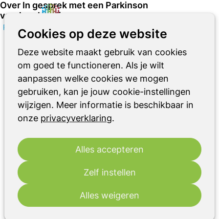
Over In gesprek met een Parkinson
verpleegkundige
Zoeken
Op
Cookies op deze website
me
di
Deze website maakt gebruik van cookies
16
2026
jun
om goed te functioneren. Als je wilt
aanpassen welke cookies we mogen
14:00
- 16:00
gebruiken, kan je jouw cookie-instellingen
In gesprek met een Parkinson
wijzigen. Meer informatie is beschikbaar in
verpleegkundige
onze
privacyverklaring
.
Parkinson Café Arnhem is een
ontmoetingsplek voor mensen met de
Alles accepteren
ziekte van Parkinson, hun partners,
Zelf instellen
familieleden, vrienden en andere
belangstellenden. De bezoekers van het
Alles weigeren
café kunnen elkaar ontmoeten in een open
en gemoedelijke sfeer onder het genot van