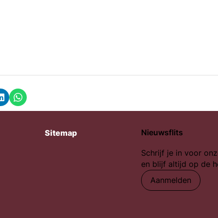
k
LinkedIn
Whatsapp
Nieuwsflits
Sitemap
Schrijf je in voor onz
en blijf altijd op de 
Aanmelden