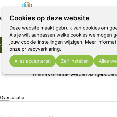
Cookies op deze website
Over Parkinson Meezingcafé
Deze website maakt gebruik van cookies om goe
Parkinson
Parkinsonismen
RBD
14:00
- 16:00
Parkinson Café Arnhem
Als je wilt aanpassen welke cookies we mogen ge
Home
di
15
Parkinson Meezingcafé
jouw cookie-instellingen wijzigen. Meer informati
2026
dec
Ontmoeting
Parkinson Cafés
Over Parkinson Meezi
onze
privacyverklaring
.
Parkinson Café Arnhem is een ontmoe
familieleden, vrienden en andere bel
Alles accepteren
Zelf instellen
Alles we
open en gemoedelijke sfeer onder het 
thema’s of onderwerpen aangeboden.
bezoekers zelf.
Over
Locatie