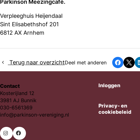
Parkinson Meezingcafé.
Verpleeghuis Heijendaal
Sint Elisabethshof 201
6812 AX Arnhem
Terug naar overzicht
Deel met anderen
Faceboo
X
Inloggen
Contact
Kosterijland 12
3981 AJ Bunnik
Privacy- en
030-6561369
cookiebeleid
info@parkinson-vereniging.nl