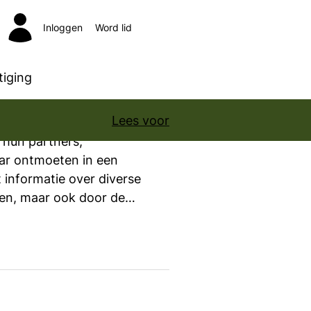
Inloggen
Word lid
Zoeken
iging
Lees voor
 hun partners,
aar ontmoeten in een
 informatie over diverse
en, maar ook door de