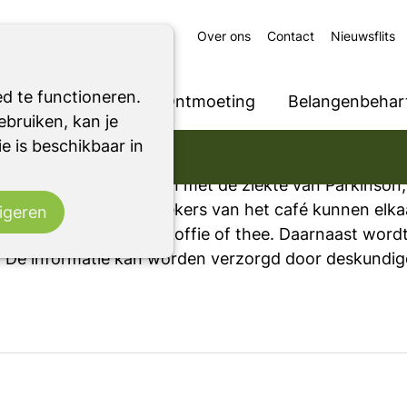
Over ons
Contact
Nieuwsflits
d te functioneren.
Ondersteuning
Ontmoeting
Belangenbehart
bruiken, kan je
e is beschikbaar in
ngcafé
tingsplek voor mensen met de ziekte van Parkinson,
angstellenden. De bezoekers van het café kunnen elk
igeren
genot van een kopje koffie of thee. Daarnaast wordt
 De informatie kan worden verzorgd door deskundig