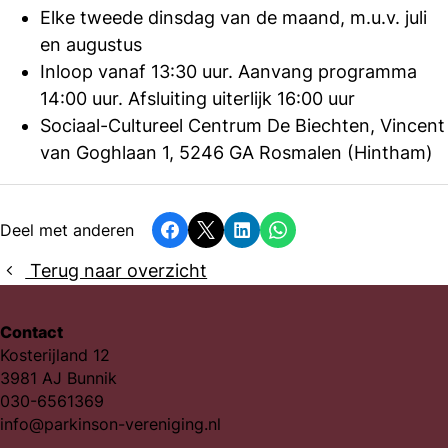
Elke tweede dinsdag van de maand, m.u.v. juli
en augustus
Inloop vanaf 13:30 uur. Aanvang programma
14:00 uur. Afsluiting uiterlijk 16:00 uur
Sociaal-Cultureel Centrum De Biechten, Vincent
van Goghlaan 1, 5246 GA Rosmalen (Hintham)
Deel met anderen
Facebook
X
LinkedIn
Whatsapp
Terug naar overzicht
Contact
Kosterijland 12
3981 AJ Bunnik
030-6561369
info@parkinson-vereniging.nl