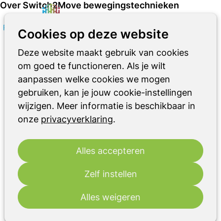
Over Switch2Move bewegingstechnieken
Zoeken
Op
Cookies op deze website
di
me
13
2026
Deze website maakt gebruik van cookies
okt
om goed te functioneren. Als je wilt
14:00
- 16:00
Parkinson Café Den Bosch
aanpassen welke cookies we mogen
gebruiken, kan je jouw cookie-instellingen
Switch2Move bewegingstechnieken
wijzigen. Meer informatie is beschikbaar in
Parkinson Café Den Bosch is een
onze
privacyverklaring
.
ontmoetingsplek voor mensen met
parkinson(isme), hun partners,
Alles accepteren
mantelzorgers en belangstellenden. Tijdens
maandelijkse bijeenkomsten wordt
Zelf instellen
informatie verstrekt en kennis en
ervaringen gedeeld over de ziekte
Alles weigeren
Parkinson en parkinsonismen.