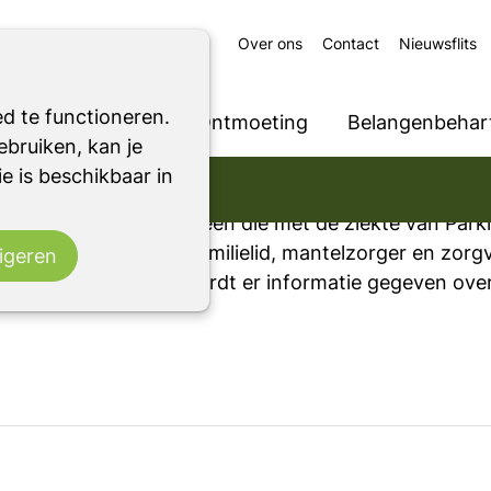
Over ons
Contact
Nieuwsflits
d te functioneren.
Ondersteuning
Ontmoeting
Belangenbehart
bruiken, kan je
e is beschikbaar in
mber, inhoud volgt
etingsplek voor iedereen die met de ziekte van Park
: patiënt, partner, familielid, mantelzorger en zorgv
igeren
contact en daarnaast wordt er informatie gegeven ove