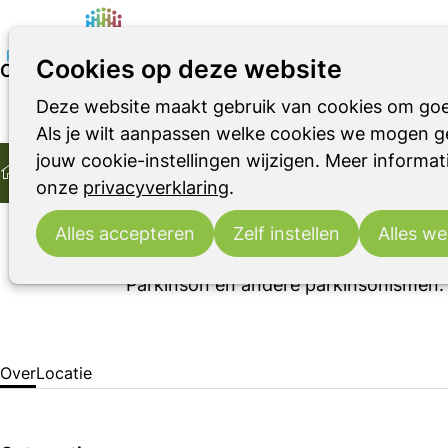
Cookies op deze website
Over Bijeenkomst december, inhoud volgt
Deze website maakt gebruik van cookies om goe
Parkinson
Parkinsonismen
RBD
14:00
- 16:00
Parkinson Café Zaanstad
Als je wilt aanpassen welke cookies we mogen ge
Home
vr
11
Bijeenkomst december, inhoud volgt
jouw cookie-instellingen wijzigen. Meer informati
2026
dec
Ontmoeting
Parkinson Cafés
Over Bijeenkomst dece
onze
privacyverklaring
.
Parkinson Café Zaanstad is een ontmo
vorm van parkinsonisme te maken heeft
Alles accepteren
Zelf instellen
Alles we
belangrijkste doel is het onderlinge 
Parkinson en andere parkinsonismen.
Over
Locatie