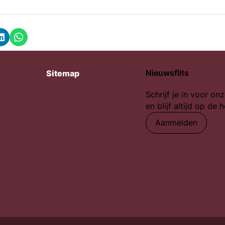
k
LinkedIn
Whatsapp
Nieuwsflits
Sitemap
Schrijf je in voor onz
en blijf altijd op de 
Aanmelden