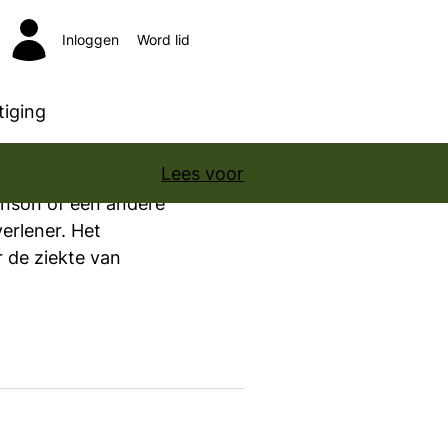
Inloggen
Word lid
Zoeken
iging
Lees voor
inson of een andere
erlener. Het
r de ziekte van