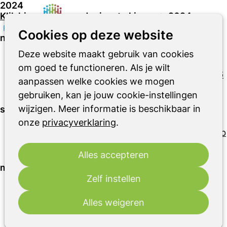
2024
Klik hier om een ander jaar te kiezen
>
2024
Zoeken
Op
Cookies op deze website
november
me
Deze website maakt gebruik van cookies
26-11-2024
26-11-2024 16:00
-
High Tea en
om goed te functioneren. Als je wilt
nieuwe ontwikkelingen rond Parkinsonzorg (26
aanpassen welke cookies we mogen
november 2024)
gebruiken, kan je jouw cookie-instellingen
wijzigen. Meer informatie is beschikbaar in
september
onze
privacyverklaring
.
24-09-2024
24-09-2024 14:00
-
Parkinson heb
je samen! (24 september 2024)
Alles accepteren
mei
Zelf instellen
14-05-2024
14-05-2024 14:00
-
Parkinson
Alles weigeren
onder de gordel: maagdarmklachten en
Parkinson (14 mei 2024)