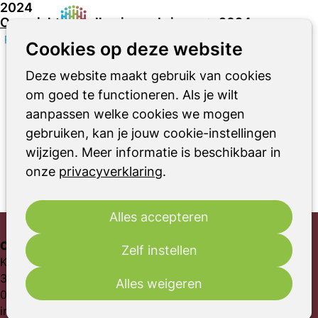
2024
Overzicht van alle nieuwsbrieven
>
2024
Zoeken
Op
Cookies op deze website
december
me
oktober
Deze website maakt gebruik van cookies
september
om goed te functioneren. Als je wilt
juli
aanpassen welke cookies we mogen
mei
gebruiken, kan je jouw cookie-instellingen
maart
wijzigen. Meer informatie is beschikbaar in
januari
onze
privacyverklaring
.
Alles accepteren
Contact
Zelf instellen
Kosterijland 12
3981 AJ Bunnik
Alles weigeren
030-6561369
info@parkinson-vereniging.nl