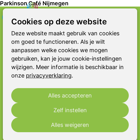
Parkinson Café Nijmegen
Zoeken
Op
Cookies op deze website
PARKINSON CAFÉ
me
Nijmegen
Deze website maakt gebruik van cookies
om goed te functioneren. Als je wilt
In ons Parkinson Café praten we in
aanpassen welke cookies we mogen
een ontspannen sfeer over
gebruiken, kan je jouw cookie-instellingen
onderwerpen die te maken hebben
wijzigen. Meer informatie is beschikbaar in
met de ziekte van Parkinson of een
onze
privacyverklaring
.
andere vorm van parkinsonisme. De
bijeenkomsten zijn eens per twee
maanden. Tijdens deze momenten kun
Alles accepteren
je informatie krijgen, met anderen
praten en luisteren naar lezingen over
Zelf instellen
verschillende onderwerpen.
Alles weigeren