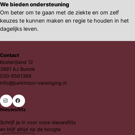
We bieden ondersteuning
Om beter om te gaan met de ziekte en om zelf
keuzes te kunnen maken en regie te houden in het
dagelijks leven.
Contact
Kosterijland 12
3981 AJ Bunnik
030-6561369
info@parkinson-vereniging.nl
Nieuwsflits
Ga
Ga
naar
naar
Schrijf je in voor onze nieuwsflits
Instagram
Facebook
en blijf altijd op de hoogte