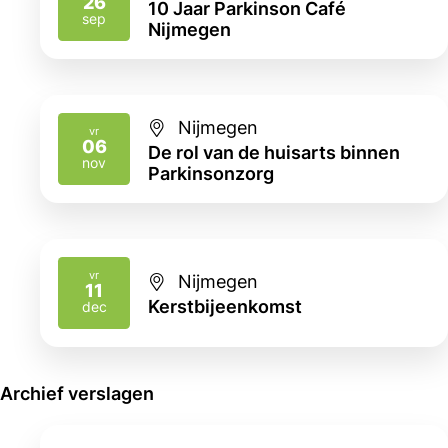
26
10 Jaar Parkinson Café
2026
sep
Nijmegen
Nijmegen
vr
06
De rol van de huisarts binnen
2026
nov
Parkinsonzorg
vr
Nijmegen
11
2026
Kerstbijeenkomst
dec
Archief verslagen