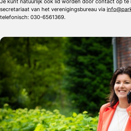
Je kunt natuurlijk ook lid worden door contact op t
secretariaat van het verenigingsbureau via
info@park
telefonisch: 030-6561369.