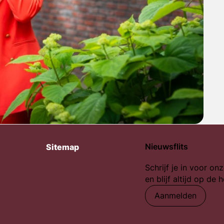
Nieuwsflits
Sitemap
Schrijf je in voor onz
en blijf altijd op de 
Aanmelden