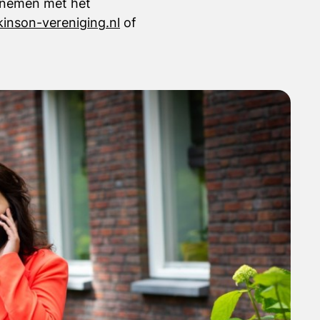
e nemen met het
inson-vereniging.nl
of