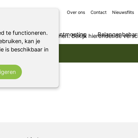
Over ons
Contact
Nieuwsflits
d te functioneren.
Ondersteuning
Ontmoeting
Belangenbehart
 voor betaling in termijnen. Bekijk hieronder de versc
bruiken, kan je
e is beschikbaar in
k maken we direct een account voor je aan, zodat j
.
igeren
schap af te sluiten.