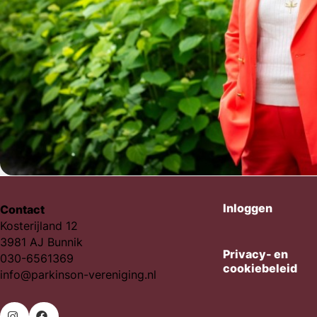
Inloggen
Contact
Kosterijland 12
3981 AJ Bunnik
Privacy- en
030-6561369
cookiebeleid
info@parkinson-vereniging.nl