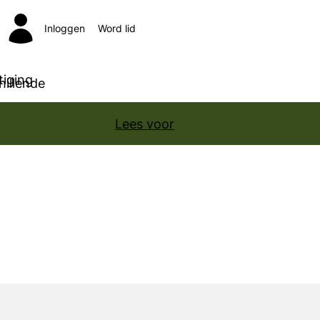
Inloggen
Word lid
Zoeken
iging
hillende
Lees voor
e kunt inloggen op onze