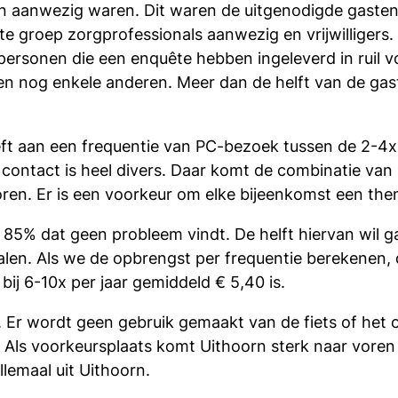
onen aanwezig waren. Dit waren de uitgenodigde gaste
e groep zorgprofessionals aanwezig en vrijwilligers.
ersonen die een enquête hebben ingeleverd in ruil vo
n nog enkele anderen. Meer dan de helft van de gast
ft aan een frequentie van PC-bezoek tussen de 2-4x 
t contact is heel divers. Daar komt de combinatie va
en. Er is een voorkeur om elke bijeenkomst een thema
 85% dat geen probleem vindt. De helft hiervan wil ga
etalen. Als we de opbrengst per frequentie berekenen, 
bij 6-10x per jaar gemiddeld € 5,40 is.
Er wordt geen gebruik gemaakt van de fiets of het 
io. Als voorkeursplaats komt Uithoorn sterk naar vo
lemaal uit Uithoorn.