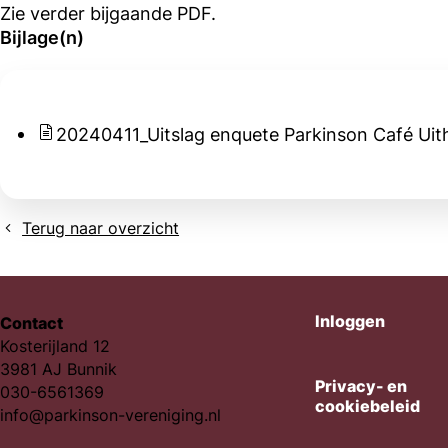
Zie verder bijgaande PDF.
Bijlage(n)
20240411_Uitslag enquete Parkinson Café Uit
Terug naar overzicht
Inloggen
Contact
Kosterijland 12
3981 AJ Bunnik
Privacy- en
030-6561369
cookiebeleid
info@parkinson-vereniging.nl