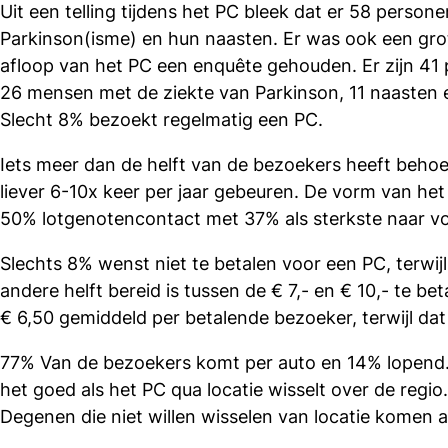
Uit een telling tijdens het PC bleek dat er 58 pers
Parkinson(isme) en hun naasten. Er was ook een grot
afloop van het PC een enquête gehouden. Er zijn 41 p
26 mensen met de ziekte van Parkinson, 11 naasten e
Slecht 8% bezoekt regelmatig een PC.
Iets meer dan de helft van de bezoekers heeft behoe
liever 6-10x keer per jaar gebeuren. De vorm van he
50% lotgenotencontact met 37% als sterkste naar vor
Slechts 8% wenst niet te betalen voor een PC, terwijl
andere helft bereid is tussen de € 7,- en € 10,- te b
€ 6,50 gemiddeld per betalende bezoeker, terwijl dat 
77% Van de bezoekers komt per auto en 14% lopend. 
het goed als het PC qua locatie wisselt over de reg
Degenen die niet willen wisselen van locatie komen al