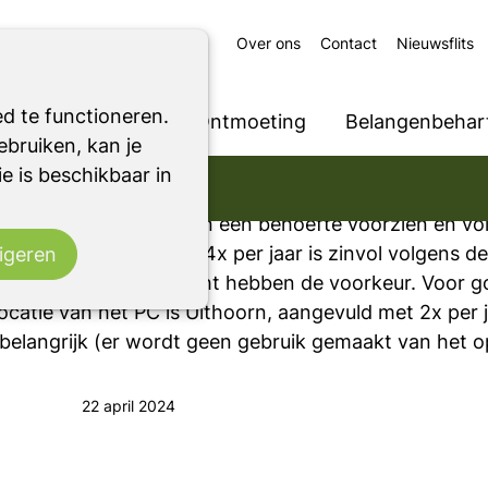
Over ons
Contact
Nieuwsflits
Uitslag enquete
d te functioneren.
Ondersteuning
Ontmoeting
Belangenbehart
bruiken, kan je
Conclusie (interpretatie)
e is beschikbaar in
echts één of een enkele keer een Parkinson Café bez
e met het PC Uithoorn in een behoefte voorzien en v
enkomsten van 1x naar 4x per jaar is zinvol volgens 
igeren
 en 50% kennisverdacht hebben de voorkeur. Voor g
ocatie van het PC is Uithoorn, aangevuld met 2x per
s belangrijk (er wordt geen gebruik gemaakt van het 
22 april 2024