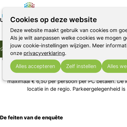
Cookies op deze website
Uitslag enquete
Deze website maakt gebruik van cookies om goe
Parkinson
Parkinsonismen
RBD
Als je wilt aanpassen welke cookies we mogen ge
Home
jouw cookie-instellingen wijzigen. Meer informati
Ontmoeting
Parkinson Cafés
Uitslag enquete
Gezien het aantal aanwezigen, het feit dat 82% sl
onze
privacyverklaring
.
het netwerk “Uithoorn voor Elkaar” laat zien dat w
de professionele zorg. Een uitbreiding van de bije
Alles accepteren
Zelf instellen
Alles we
met een vast thema, gebaseerd op 50% lotgenoten
maximaal € 6,50 per persoon per PC betalen. De l
locatie in de regio. Parkeergelegenheid i
De feiten van de enquête