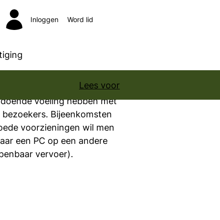
Inloggen
Word lid
Zoeken
iging
Lees voor
oekt en de samenwerking met
oldoende voeling hebben met
de bezoekers. Bijeenkomsten
oede voorzieningen wil men
 jaar een PC op een andere
openbaar vervoer).