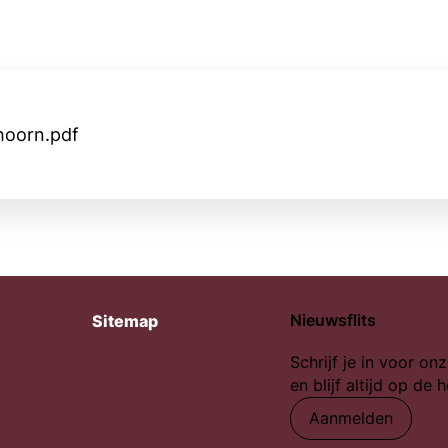
hoorn.pdf
Nieuwsflits
Sitemap
Schrijf je in voor onz
en blijf altijd op de 
Aanmelden