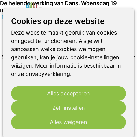
De helende werking van Dans. Woensdag 19
november 2025
De helende werking van Dans. Woensdag 19
Zoeken
Op
Cookies op deze website
november 2025
me
Deze website maakt gebruik van cookies
Woensdag 19 november hebben we het jaar 2025
om goed te functioneren. Als je wilt
aanpassen welke cookies we mogen
afgesloten met een activiteit.
5 Leden van dansgroep Rediscover Me kwamen om
gebruiken, kan je jouw cookie-instellingen
een presentatie te geven over de helende werking
wijzigen. Meer informatie is beschikbaar in
onze
privacyverklaring
van dans.
.
15 Bezoekers hebben met samen Saskia, Elly en
Marian (vrijwilligers van het Parkinsoncafé)
Alles accepteren
deelgenomen aan de actieve workshop.
Het was een bijzonder leuke bijeenkomst.
Zelf instellen
Foto's volgen....
Alles weigeren
15 januari 2026