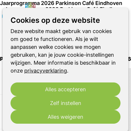
Jaarprogramma 2026 Parkinson Café Eindhoven
Jaarprogramma 2026 Parkinson Café Eindhoven
Zoeken
Op
Cookies op deze website
me
Deze website maakt gebruik van cookies
om goed te functioneren. Als je wilt
aanpassen welke cookies we mogen
15 januari 2026
gebruiken, kan je jouw cookie-instellingen
Parkinson Café Eindhoven -
Jaarprogramma 2026
wijzigen. Meer informatie is beschikbaar in
onze
privacyverklaring
.
15-1-2026
Nieuwjaars café met kleine hapjes
en in gesprek met elkaar
Alles accepteren
Zelf instellen
19-2-
Autorijden en Parkinson
2026
Alles weigeren