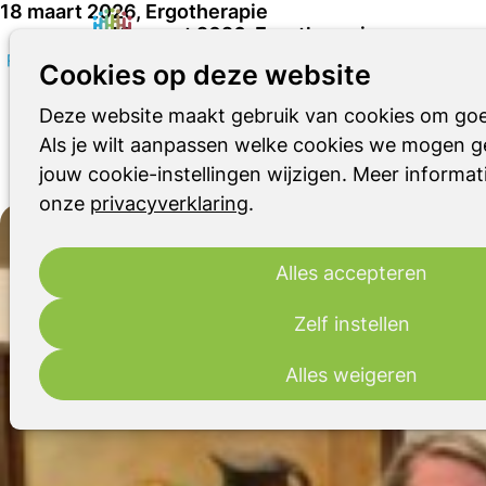
18 maart 2026, Ergotherapie
18 maart 2026, Ergotherapie
Cookies op deze website
Het thema van deze avond was 'ergotherapie'. Wat
Deze website maakt gebruik van cookies om goe
houdt het in en welke mogelijkheden zijn er?
Als je wilt aanpassen welke cookies we mogen ge
jouw cookie-instellingen wijzigen. Meer informati
19 maart 2026
onze
privacyverklaring
.
Alles accepteren
Zelf instellen
Alles weigeren