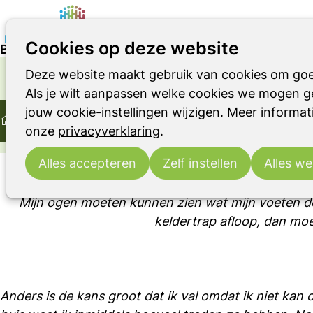
Cookies op deze website
Blog: Als mijn ogen niet kunnen zien wat mijn voe
Deze website maakt gebruik van cookies om goe
Parkinson
Parkinsonismen
RBD
OVER LEVEN MET DE ZIEKTE VAN PARKINSON OF
Als je wilt aanpassen welke cookies we mogen ge
Home
Ervaringsverhaal
jouw cookie-instellingen wijzigen. Meer informati
Ontmoeting
Ervaringsverhalen
Blog: Als mijn ogen 
onze
privacyverklaring
.
Blog: Als mijn ogen 
Alles accepteren
Zelf instellen
Alles we
Mijn ogen moeten kunnen zien wat mijn voeten doe
keldertrap afloop, dan moe
Anders is de kans groot dat ik val omdat ik niet kan 