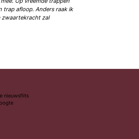
en mee. Op vreemde trappen
 trap afloop. Anders raak ik
e zwaartekracht zal
e nieuwsflits
hoogte