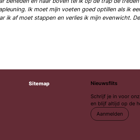
aar beneden en naar boven tel ik op de trap de tred
leuning. Ik moet mijn voeten goed optillen als ik een
r ik af moet stappen en verlies ik mijn evenwicht. D
Nieuwsflits
Sitemap
Schrijf je in voor onz
en blijf altijd op de 
Aanmelden