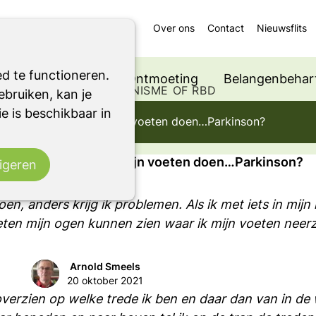
Over ons
Contact
Nieuwsflits
ten doen…Parkinson?
d te functioneren.
Ondersteuning
Ontmoeting
Belangenbehart
 EEN ANDER PARKINSONISME OF RBD
bruiken, kan je
e is beschikbaar in
niet kunnen zien wat mijn voeten doen…Parkinson?
niet kunnen zien wat mijn voeten doen…Parkinson?
igeren
n, anders krijg ik problemen. Als ik met iets in mij
ten mijn ogen kunnen zien waar ik mijn voeten neerz
Arnold Smeels
20 oktober 2021
overzien op welke trede ik ben en daar dan van in de 