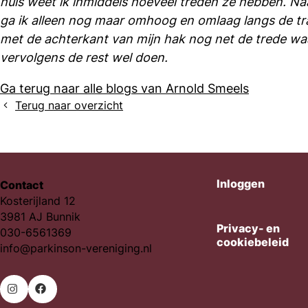
huis weet ik inmiddels hoeveel treden ze hebben. N
ga ik alleen nog maar omhoog en omlaag langs de trap
met de achterkant van mijn hak nog net de trede waa
vervolgens de rest wel doen.
Ga terug naar alle blogs van Arnold Smeels
Terug naar overzicht
Inloggen
Contact
Kosterijland 12
3981 AJ Bunnik
Privacy- en
030-6561369
cookiebeleid
info@parkinson-vereniging.nl