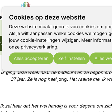
Cookies op deze website
Blog: Holistisch kijken naar parkinson
Deze website maakt gebruik van cookies om goe
Parkinson
Parkinsonismen
RBD
OVER LEVEN MET DE ZIEKTE VAN PARKINSON OF
Als je wilt aanpassen welke cookies we mogen ge
Home
Ervaringsverhaal
jouw cookie-instellingen wijzigen. Meer informati
Ontmoeting
Ervaringsverhalen
Blog: Holistisch kijk
onze
privacyverklaring
.
Blog
Alles accepteren
Zelf instellen
Alles we
Ik ging deze week naar de pedicure en ze begon erove
37 jaar. Ze is nog heel
jong
. Het raakte me. Ik wa
Ik zei haar dat het wel handig is voor degene om zic