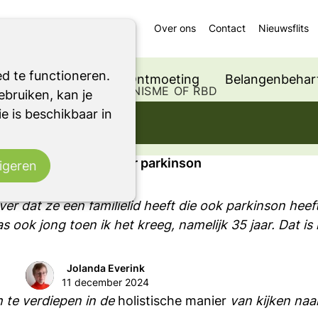
Over ons
Contact
Nieuwsflits
d te functioneren.
Ondersteuning
Ontmoeting
Belangenbehart
 EEN ANDER PARKINSONISME OF RBD
bruiken, kan je
e is beschikbaar in
en naar parkinson
: Holistisch kijken naar parkinson
igeren
r dat ze een familielid heeft die ook parkinson heeft
s ook jong toen ik het kreeg, namelijk 35 jaar. Dat is 
Jolanda Everink
11 december 2024
h te verdiepen in de
holistische manier
van kijken naar 