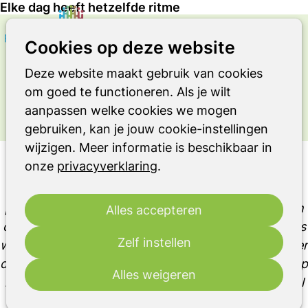
Elke dag heeft hetzelfde ritme
Zoeken
Op
Cookies op deze website
OVER LEVEN MET DE ZIEKTE VAN
me
PARKINSON OF EEN ANDER
Deze website maakt gebruik van cookies
PARKINSONISME OF RBD
om goed te functioneren. Als je wilt
Ervaringsverhaal
aanpassen welke cookies we mogen
gebruiken, kan je jouw cookie-instellingen
wijzigen. Meer informatie is beschikbaar in
Elke dag heeft hetzelfde ritme
onze
privacyverklaring
.
Inmiddels hebben we de uitslag van de
psychologische test. Zijn aandacht en tempo zitten
Alles accepteren
op stoornisniveau. Geheugen en executieve functies
Zelf instellen
waren zeer wisselend. De kans op dementie is groter
dan bij gezonde mensen, maar dat treedt meestal op
Alles weigeren
in het laatste traject van de ziekte. Wanneer dat zal
zijn weet niemand, dus daar heb je ook geen