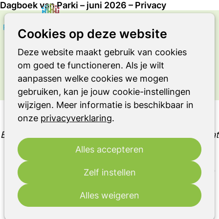
Dagboek van Parki – juni 2026 – Privacy
Zoeken
Op
Cookies op deze website
OVER LEVEN MET DE ZIEKTE VAN
me
PARKINSON OF EEN ANDER
Deze website maakt gebruik van cookies
PARKINSONISME OF RBD
om goed te functioneren. Als je wilt
Ervaringsverhaal
aanpassen welke cookies we mogen
gebruiken, kan je jouw cookie-instellingen
wijzigen. Meer informatie is beschikbaar in
Dagboek van Parki – juni 2026 – Privacy
onze
privacyverklaring
.
Beveiligde e-mail. Ik schreef er al eerder over. Omdat
e-mail beveiligd verstuurd moet worden, gaat het
Alles accepteren
soms niet of moeilijk open. Dan krijg ik de inhoud
Zelf instellen
niet te zien.
Openmaken met een code via sms of
eigen e-mail adres lukt me wel.
Alles weigeren
Ria Snoek