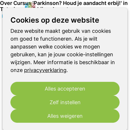
Over Cursus 'Parkinson? Houd je aandacht erbij!' in
Teteringen - 9 bijeenkomsten
Zoeken
Op
Cookies op deze website
me
17
okt
Deze website maakt gebruik van cookies
12
dec
2025
om goed te functioneren. Als je wilt
2025
aanpassen welke cookies we mogen
10:00
- 12:00
Dorpshuis ’t Web
gebruiken, kan je jouw cookie-instellingen
Cursus 'Parkinson? Houd je aandacht erbij!'
wijzigen. Meer informatie is beschikbaar in
in Teteringen - 9 bijeenkomsten
onze
privacyverklaring
.
De cursus 'Parkinson? Houd je aandacht
erbij!' omvat meer dan trainen van het
Alles accepteren
geheugen, en is erop gericht mensen met
Zelf instellen
parkinson bewust te maken van de
genoemde geestelijke veranderingen.
Alles weigeren
Deelnemers krijgen inzicht in de
beperkingen en ontdekken nieuwe