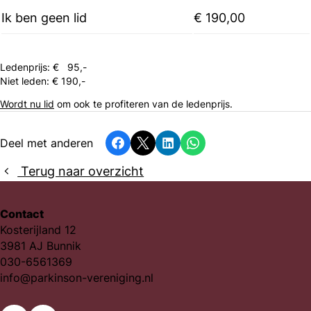
Ik ben geen lid
€ 190,00
Ledenprijs: € 95,-
Niet leden: € 190,-
Wordt nu lid
om ook te profiteren van de ledenprijs.
Deel met anderen
Facebook
X
LinkedIn
Whatsapp
Terug naar overzicht
Contact
Kosterijland 12
3981 AJ Bunnik
030-6561369
info@parkinson-vereniging.nl