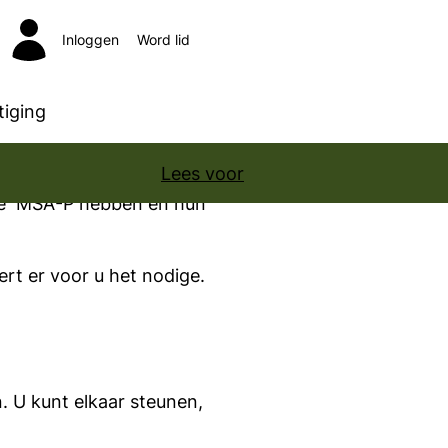
Inloggen
Word lid
Zoeken
iging
Lees voor
ofie MSA-P hebben en hun
rt er voor u het nodige.
. U kunt elkaar steunen,