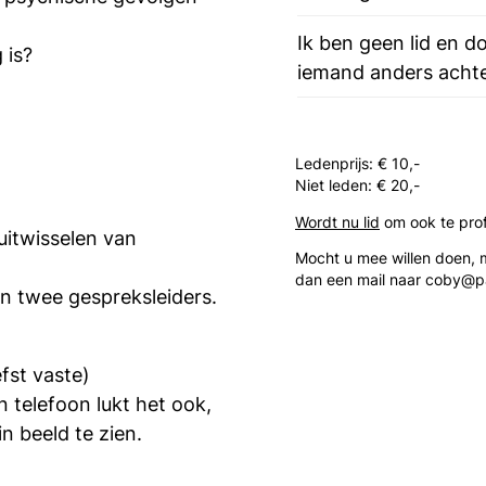
Ik ben geen lid en 
 is?
iemand anders acht
Ledenprijs: € 10,-
Niet leden: € 20,-
Wordt nu lid
om ook te prof
uitwisselen van
Mocht u mee willen doen, m
dan een mail naar coby@pa
jn twee gespreksleiders.
fst vaste)
 telefoon lukt het ook,
n beeld te zien.