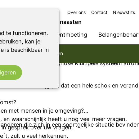
Over ons
Contact
Nieuwsflits
e MSA-P en eventuele naasten
d te functioneren.
Ondersteuning
Ontmoeting
Belangenbehart
bruiken, kan je
t diagnose MSA-P en eventuele naasten
e is beschikbaar in
SA-P en eventuele naasten
 voor mensen die de diagnose Multipele systeem atr
igeren
nsonisme MSA krijgt, is dat een hele schok en verande
komst?
acten met mensen in je omgeving?
 en waarschijnlijk heeft u nog veel meer vragen.
nderen die zich in een soortgelijke situatie bevinden
r in gesprek over uw vragen.
ft, zult u veel herkennen.