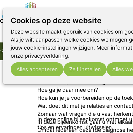
Cookies op deze website
Over Online bijeenkomst voor mensen met diagnos
Deze website maakt gebruik van cookies om goe
Parkinson
Parkinsonismen
RBD
11:00
- 12:00
Online
Als je wilt aanpassen welke cookies we mogen ge
Home
wo
14
Online bijeenkomst voor mensen me
jouw cookie-instellingen wijzigen. Meer informati
2026
jan
Over Online bijeenkomst voor mensen met diagnose M
onze
privacyverklaring
.
Deze online bijeenkomst is exclusief
eventuele naasten.
Alles accepteren
Zelf instellen
Alles we
Als u of uw partner de diagnose Parki
Hoe ga je daar mee om?
Hoe kun je je voorbereiden op de toe
Wat doet dit met je relaties en cont
Zomaar wat vragen die u vast herkent,
In deze online bijeenkomst ontmoet u a
In deze bijeenkomst gaat u met elkaa
tips en ervaringen uitwisselen.
Omdat iedereen dezelfde diagnose hee