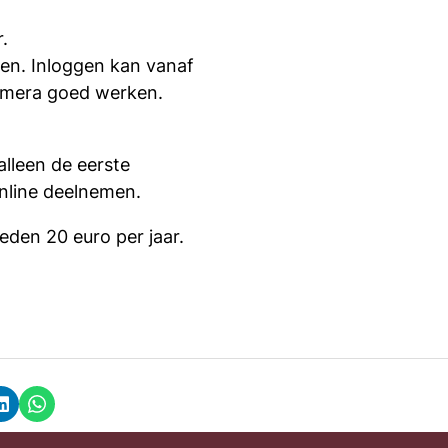
.
men. Inloggen kan vanaf
camera goed werken.
alleen de eerste
online deelnemen.
leden 20 euro per jaar.
k
LinkedIn
Whatsapp