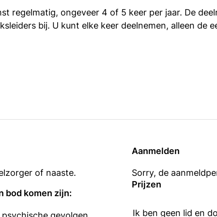
st regelmatig, ongeveer 4 of 5 keer per jaar. De de
leiders bij. U kunt elke keer deelnemen, alleen de ee
Aanmelden
lzorger of naaste.
Sorry, de aanmeldper
Prijzen
n bod komen zijn:
Ik ben geen lid en d
e psychische gevolgen