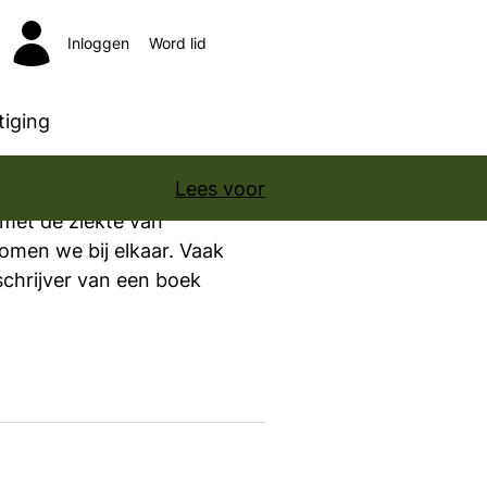
Inloggen
Word lid
Zoeken
iging
Lees voor
met de ziekte van
omen we bij elkaar. Vaak
schrijver van een boek