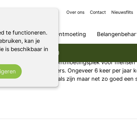
Over ons
Contact
Nieuwsflits
d te functioneren.
Ondersteuning
Ontmoeting
Belangenbehart
d (Zutphen)
bruiken, kan je
 (Wmo)
e is beschikbaar in
lijk Ondersteuning (Wmo)
is een laagdrempelige ontmoetingsplek voor mensen 
ieleden en mantelzorgers. Ongeveer 6 keer per jaar k
igeren
kan een zorgptofessionals zijn maar net zo goed een 