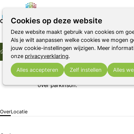
Cookies op deze website
Over Wet Maatschappelijk Ondersteuning (Wmo)
Deze website maakt gebruik van cookies om goe
Parkinson
Parkinsonismen
RBD
14:30
- 16:30
Parkinson Café Warnsvel
Als je wilt aanpassen welke cookies we mogen ge
Home
do
12
Wet Maatschappelijk Ondersteuning
jouw cookie-instellingen wijzigen. Meer informati
2026
nov
Ontmoeting
Parkinson Cafés
Over Wet Maatschappe
onze
privacyverklaring
.
Parkinson Café Warnsveld (Zutphen) 
Parkinson(ismen), hun partners, famil
Alles accepteren
Zelf instellen
Alles we
nodigen wij een gastspreker uit. Dat 
over parkinson.
Over
Locatie