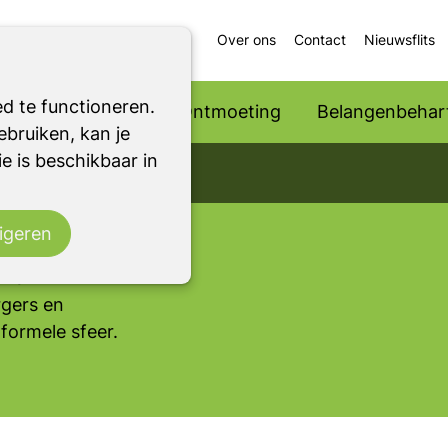
Over ons
Contact
Nieuwsflits
d te functioneren.
Ondersteuning
Ontmoeting
Belangenbehart
bruiken, kan je
e is beschikbaar in
nchem
o. een Parkinson
ervaringen kunt
igeren
nt opdoen. Mensen
m van
rgers en
formele sfeer.