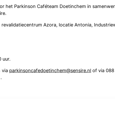
or het Parkinson Caféteam Doetinchem in samenwer
re.
evalidatiecentrum Azora, locatie Antonia, Industrie
0 uur.
n via
parkinsoncafedoetinchem@sensire.nl
of via 08
.