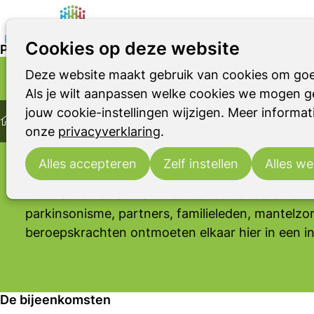
Cookies op deze website
Parkinson Café Doetinchem
Deze website maakt gebruik van cookies om goe
Parkinson
Parkinsonismen
RBD
PARKINSON CAFÉ
Als je wilt aanpassen welke cookies we mogen ge
Home
Doetinchem
jouw cookie-instellingen wijzigen. Meer informati
Ontmoeting
Parkinson Cafés
Parkinson Café Doeti
onze
privacyverklaring
.
Vanaf 2 april 2014 heeft de regio Doetinchem e.
Café. Een plek waar je eens in de zoveel tijd je 
Alles accepteren
Zelf instellen
Alles we
delen, kennis kunt uitwisselen en informatie ku
met de ziekte van Parkinson of een andere vor
parkinsonisme, partners, familieleden, mantelzo
beroepskrachten ontmoeten elkaar hier in een in
De bijeenkomsten