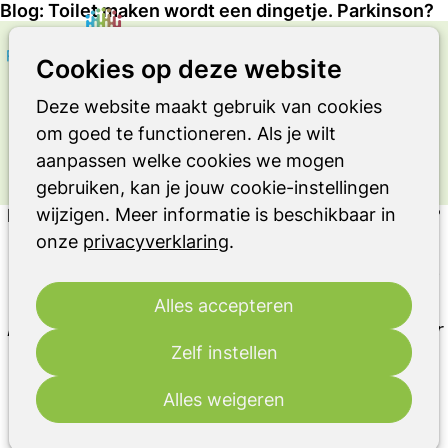
Blog: Toilet maken wordt een dingetje. Parkinson?
Zoeken
Op
Cookies op deze website
OVER LEVEN MET DE ZIEKTE VAN
me
PARKINSON OF EEN ANDER
Deze website maakt gebruik van cookies
PARKINSONISME OF RBD
om goed te functioneren. Als je wilt
Ervaringsverhaal
aanpassen welke cookies we mogen
gebruiken, kan je jouw cookie-instellingen
wijzigen. Meer informatie is beschikbaar in
Blog: Toilet maken wordt een dingetje. Parkinson?
onze
privacyverklaring
.
Ik ben sinds vijf jaar extra kien op wat mijn lichaam
mij zegt. Dat komt door het perspectief dat bij
Alles accepteren
Parkinson hoort: het wordt nooit beter, alleen maar
Zelf instellen
slechter.
Alles weigeren
Arnold Smeels
22 november 2021