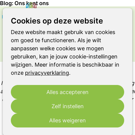
Blog: Ons kent ons
Zoeken
Op
Cookies op deze website
OVER LEVEN MET DE ZIEKTE VAN
me
PARKINSON OF EEN ANDER
Deze website maakt gebruik van cookies
PARKINSONISME OF RBD
om goed te functioneren. Als je wilt
Ervaringsverhaal
aanpassen welke cookies we mogen
gebruiken, kan je jouw cookie-instellingen
wijzigen. Meer informatie is beschikbaar in
Blog: Ons kent ons
onze
privacyverklaring
.
Ik heb me er wel eens op betrapt dat ik mij te weinig
afvroeg hoe Andrien er onder was. Ze had ook al wel
Alles accepteren
eens gezegd dat ze vond dat ik weinig praatte over
Zelf instellen
hoe ik me voelde.
Alles weigeren
Arnold Smeels
4 januari 2022