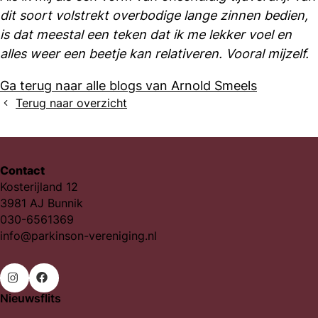
dit soort volstrekt overbodige lange zinnen bedien,
is dat meestal een teken dat ik me lekker voel en
alles weer een beetje kan relativeren. Vooral mijzelf.
Ga terug naar alle blogs van Arnold Smeels
Terug naar overzicht
Contact
Kosterijland 12
3981 AJ Bunnik
030-6561369
info@parkinson-vereniging.nl
Nieuwsflits
Ga
Ga
naar
naar