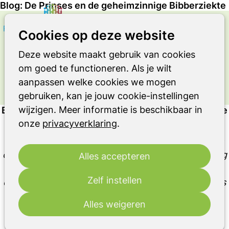
Blog: De Prinses en de geheimzinnige Bibberziekte
Zoeken
Op
Cookies op deze website
OVER LEVEN MET DE ZIEKTE VAN
me
PARKINSON OF EEN ANDER
Deze website maakt gebruik van cookies
PARKINSONISME OF RBD
om goed te functioneren. Als je wilt
Ervaringsverhaal
aanpassen welke cookies we mogen
gebruiken, kan je jouw cookie-instellingen
wijzigen. Meer informatie is beschikbaar in
Blog: De Prinses en de geheimzinnige Bibberziekte
onze
privacyverklaring
.
Afgelopen zomer las ik het boek 'Het hemd met de
onmogelijke knopen'. Hierin stond dat je niet te lang
Alles accepteren
moet wachten met aan jonge kinderen te vertellen
Zelf instellen
dat je parkinson hebt en dat je het boek 'De Prinses
en de geheimzinnige Bibberziekte' hiervoor goed
Alles weigeren
kon gebruiken.